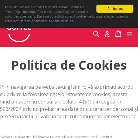
Acest site folosește cookies și servicii similare pentru a-ți
Am înțeles
îmbunătăți experiența. Prin continuarea navigării îți exprimi
acordul în acest sens. Dacă nu dorești să accepți cookies de la acest site, te rugăm să îți
actualizezi setările de browser. Află
mai multe aici.
Sari
la
Caută
Coș
Coș
mă
Autentifica
conținut
Politica de Cookies
Prin navigarea pe website-ul gfsim.ro vă exprimați acordul
cu privire la folosirea datelor stocate de cookies, acesta
fiind un acord în sensul articolului 4 (51) din Legea nr.
506/2004 privind prelucrarea datelor cu caracter personal şi
protecţia vieţii private în sectorul comunicaţiilor electronice.
Acest website folosește cookies pentru a furniza