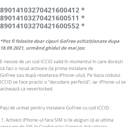
89014103270421600412 *
89014103270421600511 *
89014103270421600552 *
*Pot fi folosite doar cipuri GoFree achiziționate dupa
18.09.2021, urmând ghidul de mai jos:
E nevoie de un cod ICCID valid în momentul în care dorești
să faci o nouă activare (la prima instalare de
GoFree sau după resetarea iPhone-ului). Pe baza codului
ICCID se face practic o "decodare perfectă", iar iPhone-ul se
activează ca neverlocked.
Pași de urmat pentru instalare GoFree cu cod ICCID:
1. Activezi iPhone-ul fara SIM si te asiguri că ai ultima
versiune de iOS
în Configurări-General-Actualizare