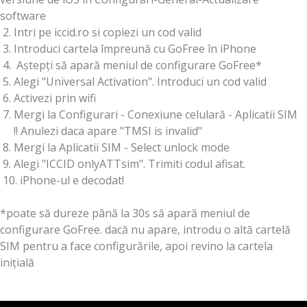
software
2. Intri pe iccid.ro si copiezi un cod valid
3. Introduci cartela împreună cu GoFree în iPhone
4. Aștepți să apară meniul de configurare GoFree*
5. Alegi "Universal Activation". Introduci un cod valid
6. Activezi prin wifi
7. Mergi la Configurari - Conexiune celulară - Aplicatii SIM
!! Anulezi daca apare "TMSI is invalid"
8. Mergi la Aplicatii SIM - Select unlock mode
9. Alegi "ICCID onlyATTsim". Trimiti codul afisat.
10. iPhone-ul e decodat!
*
poate să dureze până la 30s să
apară meniul de
configurare GoFree. dacă nu apare, introdu o altă cartelă
SIM pentru a face configurările, apoi revino la cartela
inițială